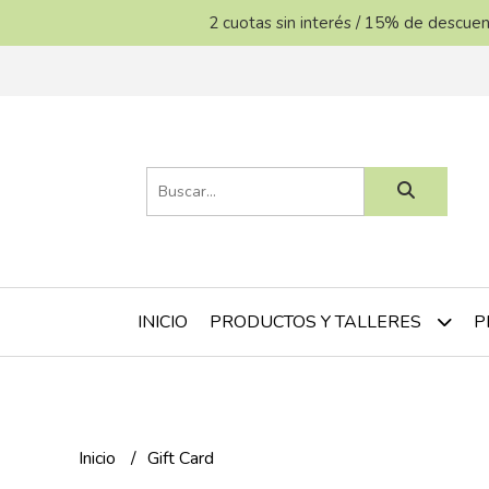
2 cuotas sin interés / 15% de descu
INICIO
P
PRODUCTOS Y TALLERES
Inicio
Gift Card