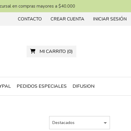
ucursal en compras mayores a $40.000
CONTACTO
CREAR CUENTA
INICIAR SESIÓN
MI CARRITO
(
0
)
YPAL
PEDIDOS ESPECIALES
DIFUSION